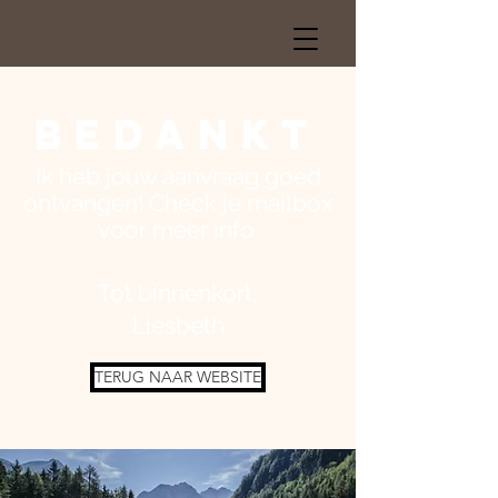
BEDANKT
Ik heb jouw aanvraag goed
ontvangen! Check je mailbox
voor meer info.
Tot binnenkort,
Liesbeth
TERUG NAAR WEBSITE